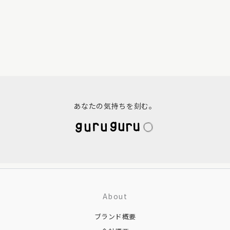
り
り
複
か
か
ま
ま
数
ら
ら
す。
す。
の
選
選
オ
オ
バ
択
択
プ
プ
リ
で
で
シ
シ
エ
き
き
ョ
ョ
ー
ま
ま
あなたの気持ちを刻む。
ン
ン
シ
す
す
は
は
ョ
商
商
ン
品
品
が
ペ
ペ
あ
ー
ー
り
About
ジ
ジ
ま
ブランド概要
か
か
す。