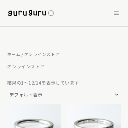
内
容
を
ス
キ
ッ
ホーム
/ オンラインストア
プ
オンラインストア
結果の1～12/14を表示しています