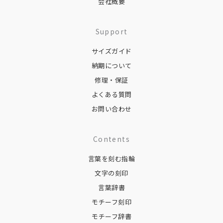
会社概要
ら
ら
オ
選
選
プ
Support
択
択
シ
で
で
ョ
サイズガイド
き
き
納期について
ン
ま
ま
修理・保証
は
す
す
よくある質問
商
お問い合わせ
品
ペ
Contents
ー
ジ
言葉を刻む指輪
か
文字の刻印
ら
言葉辞書
選
モチーフ刻印
択
モチーフ辞書