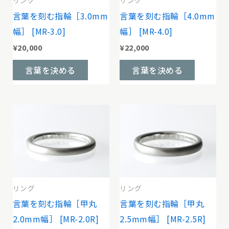
バ
バ
言葉を刻む指輪［3.0mm
言葉を刻む指輪［4.0mm
リ
リ
幅］ [MR-3.0]
幅］ [MR-4.0]
エ
エ
¥
20,000
¥
22,000
ー
ー
こ
こ
言葉を決める
言葉を決める
シ
シ
の
の
ョ
ョ
商
商
ン
ン
品
品
が
が
に
に
あ
あ
は
は
り
り
複
複
ま
ま
数
数
す。
す。
の
の
リング
リング
オ
オ
バ
バ
言葉を刻む指輪［甲丸
言葉を刻む指輪［甲丸
プ
プ
リ
リ
2.0mm幅］ [MR-2.0R]
2.5mm幅］ [MR-2.5R]
シ
シ