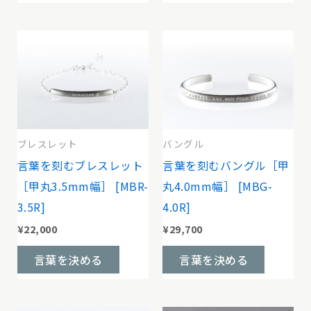
は
は
ョ
ョ
商
商
す
す
商
商
ン
ン
品
品
品
品
が
が
に
に
ペ
ペ
あ
あ
は
は
ー
ー
り
り
複
複
ジ
ジ
ま
ま
数
数
か
か
す。
す。
の
の
ブレスレット
バングル
ら
ら
オ
オ
バ
バ
言葉を刻むブレスレット
言葉を刻むバングル［甲
選
選
プ
プ
リ
リ
［甲丸3.5mm幅］ [MBR-
丸4.0mm幅］ [MBG-
択
択
シ
シ
エ
エ
3.5R]
4.0R]
で
で
ョ
ョ
ー
ー
¥
22,000
¥
29,700
き
き
ン
ン
シ
シ
こ
こ
ま
ま
言葉を決める
言葉を決める
は
は
ョ
ョ
の
の
す
す
商
商
ン
ン
商
商
品
品
が
が