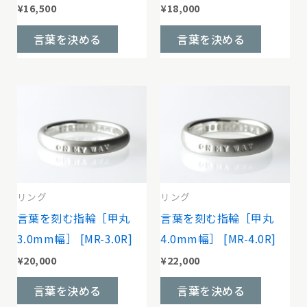
エ
エ
¥
16,500
¥
18,000
ョ
ョ
ー
ー
こ
こ
言葉を決める
言葉を決める
ン
ン
シ
シ
の
の
は
は
ョ
ョ
商
商
商
商
ン
ン
品
品
品
品
が
が
に
に
ペ
ペ
あ
あ
は
は
ー
ー
り
り
複
複
ジ
ジ
ま
ま
数
数
か
か
す。
す。
の
の
リング
リング
ら
ら
オ
オ
バ
バ
言葉を刻む指輪［甲丸
言葉を刻む指輪［甲丸
選
選
プ
プ
リ
リ
3.0mm幅］ [MR-3.0R]
4.0mm幅］ [MR-4.0R]
択
択
シ
シ
エ
エ
¥
20,000
¥
22,000
で
で
ョ
ョ
ー
ー
こ
こ
き
き
言葉を決める
言葉を決める
ン
ン
シ
シ
の
の
ま
ま