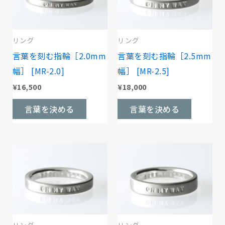
リング
リング
言葉を刻む指輪［2.0mm
言葉を刻む指輪［2.5mm
幅］ [MR-2.0]
幅］ [MR-2.5]
¥
16,500
¥
18,000
こ
こ
言葉を決める
言葉を決める
の
の
商
商
品
品
に
に
は
は
複
複
数
数
の
の
リング
リング