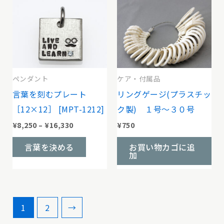
品
品
ペ
ペ
あ
あ
に
に
ー
ー
り
り
は
は
ジ
ジ
ま
ま
複
複
か
か
す。
す。
数
数
ら
ら
オ
オ
の
の
ペンダント
ケア・付属品
選
選
プ
プ
バ
バ
言葉を刻むプレート
リングゲージ(プラスチッ
択
択
シ
シ
リ
リ
［12×12］ [MPT-1212]
ク製) １号〜３０号
で
で
ョ
ョ
エ
エ
価
¥
8,250
–
¥
16,330
¥
750
き
き
ン
ン
格
ー
ー
こ
帯:
ま
ま
言葉を決める
お買い物カゴに追
は
は
シ
シ
¥8,250
の
加
す
す
–
商
商
ョ
ョ
¥16,330
商
品
品
ン
ン
品
ペ
ペ
が
が
に
ー
ー
1
2
→
あ
あ
は
ジ
ジ