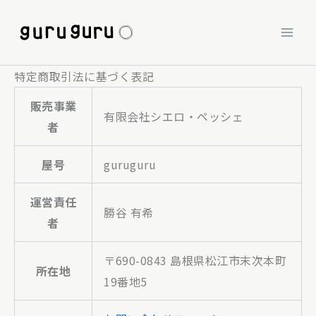
内
容
を
ス
特定商取引法に基づく表記
キ
販売事業
ッ
有限会社シエロ・ペッシェ
者
プ
屋号
guruguru
運営責任
勝谷 有希
者
〒690-0843 島根県松江市末次本町
所在地
19番地5