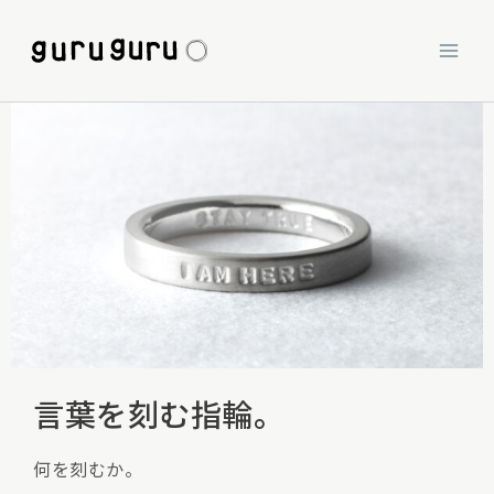
内
容
を
ス
キ
ッ
プ
言葉を刻む指輪。
何を刻むか。