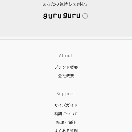
l
あなたの気持ちを刻む。
t
e
r
n
a
t
About
i
ブランド概要
v
会社概要
e
:
Support
サイズガイド
納期について
修理・保証
よくある質問